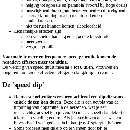
neiging tot agressie en 'paranoia' (vooral bij hoge dosis)
misselijkheid, hoofdpijn, benauwdheid en duizeligheid
spierverkramping, malen met de kaken en
tandenknarsen
niet tot rust kunnen komen, slapeloosheid
Lichamelijke effecten zijn:
een versnelde hartslag en stijgende bloeddruk
meer zweten
vergrote pupillen
Naarmate je meer en frequenter speed gebruikt komen de
negatieve effecten meer tot uiting
.
De werking van speed duurt meestal
4 tot 8 uren
. Vrouwen en
jongeren kunnen de effecten heftiger en langduriger ervaren.
De 'speed dip'
De meeste gebruikers ervaren achteraf een dip die soms
enkele dagen kan duren.
Deze dip is een gevolg van de
uitputting van dopamine in de hersenen, wat je een
neerslachtig gevoel kan geven. Daarnaast speelt slaaptekort en
tekort aan voeding een rol. Als je overdreven actief was en
bijvoorbeeld veel gedanst hebt kan je ook spierpijn hebben.
Soms probeert men de dip op te vangen door
bij te