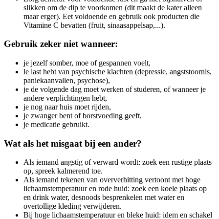
slikken om de dip te voorkomen (dit maakt de kater alleen
maar erger). Eet voldoende en gebruik ook producten die
Vitamine C bevatten (fruit, sinaasappelsap,...).
Gebruik zeker niet wanneer:
je jezelf somber, moe of gespannen voelt,
le last hebt van psychische klachten (depressie, angststoornis,
paniekaanvallen, psychose),
je de volgende dag moet werken of studeren, of wanneer je
andere verplichtingen hebt,
je nog naar huis moet rijden,
je zwanger bent of borstvoeding geeft,
je medicatie gebruikt.
Wat als het misgaat bij een ander?
Als iemand angstig of verward wordt: zoek een rustige plaats
op, spreek kalmerend toe.
Als iemand tekenen van oververhitting vertoont met hoge
lichaamstemperatuur en rode huid: zoek een koele plaats op
en drink water, desnoods besprenkelen met water en
overtollige kleding verwijderen.
Bij hoge lichaamstemperatuur en bleke huid: idem en schakel