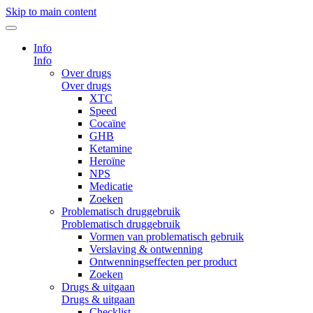
Skip to main content
Info
Info
Over drugs
Over drugs
XTC
Speed
Cocaïne
GHB
Ketamine
Heroïne
NPS
Medicatie
Zoeken
Problematisch druggebruik
Problematisch druggebruik
Vormen van problematisch gebruik
Verslaving & ontwenning
Ontwenningseffecten per product
Zoeken
Drugs & uitgaan
Drugs & uitgaan
Checklist