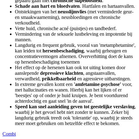
gepaard gaan met
chronische slapeloosheid
.
Schade aan hart en bloedvaten
. Hartfalen en hartaanvallen.
Ontstekingen van het
neusslijmvlies
(met verminderde geur-
en smaakwaarneming), neusbloedingen en chronische
verkoudheid.
Vette huid, chronische acné (puistjes) en tandbederf.
Vermindering van de seksuele lustbeleving en impotentie bij
mannen.
Langdurig en frequent gebruik, vooral van 'metamphetamine',
kan leiden tot
hersenbeschadiging
, waarbij geheugen en
concentratievermogen afnemen. Oververhitting doet de kans
op hersenbeschadiging toenemen
Het effect op de hersenen kan ook tot uiting komen door
aanslepende
depressieve klachten
, angstaanvallen,
verwardheid,
prikkelbaarheid
en agressieve uitbarstingen.
In extreme gevallen komt een
'amfetamine-psychose'
voor,
met hallucinaties en wanen. Hierbij kan het lijken of er
'beestjes' op of onder je huid kruipen. Je bent voortdurend
achterdochtig en gaat snel 'in de aanval'.
Speed kan snel aanleiding geven tot geestelijke verslaving
,
waarbij je het gevoel hebt niet zonder te kunnen. Zeker bij
langdurig gebruik treedt ook 'tolerantie' op, waarbij je steeds
meer moet gebruiken om hetzelfde effect te bekomen.
Combi