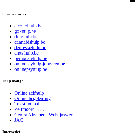
Onze websites
alcoholhulp.be
gokhulp.be
drughulp.be
cannabishulp.be
depressiehulp.be
angsthulp.be
perinatalehulp.be
onlinepsyhulp-jongeren.be
onlinepsyhulp.be
Hulp nodig?
Online zelfhulp
Online begeleiding
Tele-Onthaal
Zelfmoord 1813
Centra Algemeen Welzijnswerk
JAC
Interactief