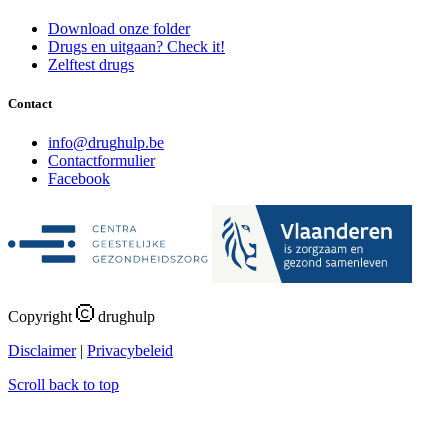
Download onze folder
Drugs en uitgaan? Check it!
Zelftest drugs
Contact
i
n
f
o
@
d
r
u
g
h
u
l
p
.
b
e
Contactformulier
Facebook
Copyright
drughulp
Disclaimer
|
Privacybeleid
Scroll back to top