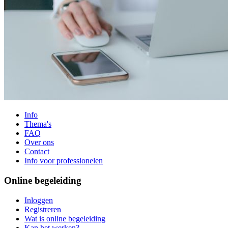
Info
Thema's
FAQ
Over ons
Contact
Info voor professionelen
Online begeleiding
Inloggen
Registreren
Wat is online begeleiding
Kan het werken?