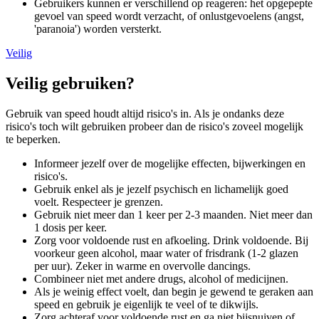
Gebruikers kunnen er verschillend op reageren: het opgepepte
gevoel van speed wordt verzacht, of onlustgevoelens (angst,
'paranoia') worden versterkt.
Veilig
Veilig gebruiken?
Gebruik van speed houdt altijd risico's in. Als je ondanks deze
risico's toch wilt gebruiken probeer dan de risico's zoveel mogelijk
te beperken.
Informeer jezelf over de mogelijke effecten, bijwerkingen en
risico's.
Gebruik enkel als je jezelf psychisch en lichamelijk goed
voelt. Respecteer je grenzen.
Gebruik niet meer dan 1 keer per 2-3 maanden. Niet meer dan
1 dosis per keer.
Zorg voor voldoende rust en afkoeling. Drink voldoende. Bij
voorkeur geen alcohol, maar water of frisdrank (1-2 glazen
per uur). Zeker in warme en overvolle dancings.
Combineer niet met andere drugs, alcohol of medicijnen.
Als je weinig effect voelt, dan begin je gewend te geraken aan
speed en gebruik je eigenlijk te veel of te dikwijls.
Zorg achteraf voor voldoende rust en ga niet bijsnuiven of