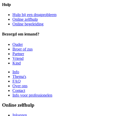
Hulp
Hulp bij een drugprobleem
Online zelfhulp
Online begeleiding
Bezorgd om iemand?
Ouder
Broer of zus
Partner
Vriend
Kind
Info
Thema's
FAQ
Over ons
Contact
Info voor professionelen
Online zelfhulp
Inloggen