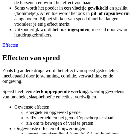
de hersenen en wordt het effect voelbaar.
Soms wordt het poeder in
een vloeitje gewikkeld
en geslikt
('bommetje'). Af en toe wordt het ook in
pil- of capsulevorm
aangeboden. Bij het slikken van speed duurt het langer
vooraleer je enig effect merkt.
Uitzonderlijk wordt het ook
ingespoten
, meestal door zware
harddruggebruikers.
Effecten
Effecten van speed
Zoals bij andere drugs wordt het effect van speed gedeeltelijk
meebepaald door je stemming, conditie, verwachting en de
omgeving.
Speed heeft een
sterk oppeppende werking
, waarbij gevoelens
van moeheid, slaapbehoefte en eetlust verdwijnen.
Gewenste effecten:
energiek en opgewekt gevoel
zelfzekerheid en het gevoel 'op scherp te staan'
zin om te bewegen of veel te praten
Ongewenste effecten of bijwerkingen:
onrust, opgejaagdheid, 'opgefokt', hartkloppingen