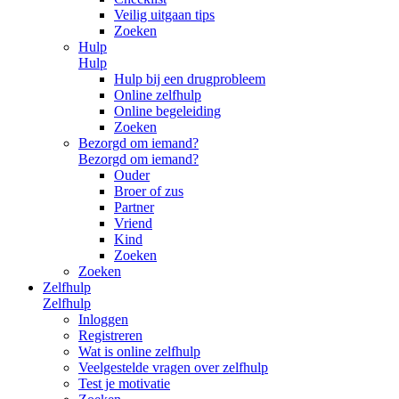
Veilig uitgaan tips
Zoeken
Hulp
Hulp
Hulp bij een drugprobleem
Online zelfhulp
Online begeleiding
Zoeken
Bezorgd om iemand?
Bezorgd om iemand?
Ouder
Broer of zus
Partner
Vriend
Kind
Zoeken
Zoeken
Zelfhulp
Zelfhulp
Inloggen
Registreren
Wat is online zelfhulp
Veelgestelde vragen over zelfhulp
Test je motivatie