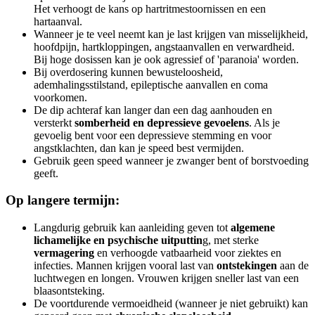
Het verhoogt de kans op hartritmestoornissen en een
hartaanval.
Wanneer je te veel neemt kan je last krijgen van misselijkheid,
hoofdpijn, hartkloppingen, angstaanvallen en verwardheid.
Bij hoge dosissen kan je ook agressief of 'paranoia' worden.
Bij overdosering kunnen bewusteloosheid,
ademhalingsstilstand, epileptische aanvallen en coma
voorkomen.
De dip achteraf kan langer dan een dag aanhouden en
versterkt
somberheid en depressieve gevoelens
. Als je
gevoelig bent voor een depressieve stemming en voor
angstklachten, dan kan je speed best vermijden.
Gebruik geen speed wanneer je zwanger bent of borstvoeding
geeft.
Op langere termijn:
Langdurig gebruik kan aanleiding geven tot
algemene
lichamelijke en psychische uitputtin
g, met sterke
vermagering
en verhoogde vatbaarheid voor ziektes en
infecties. Mannen krijgen vooral last van
ontstekingen
aan de
luchtwegen en longen. Vrouwen krijgen sneller last van een
blaasontsteking.
De voortdurende vermoeidheid (wanneer je niet gebruikt) kan