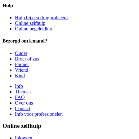
Hulp
Hulp bij een drugprobleem
Online zelfhulp
Online begeleiding
Bezorgd om iemand?
Ouder
Broer of zus
Partner
Vriend
Kind
Info
Thema's
FAQ
Over ons
Contact
Info voor professionelen
Online zelfhulp
Inloggen