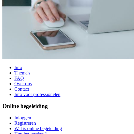
Info
Thema's
FAQ
Over ons
Contact
Info voor professionelen
Online begeleiding
Inloggen
Registreren
Wat is online begeleiding
Kan het werken?