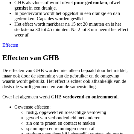
GHB als vloeistof wordt ofwel
puur gedronken
, ofwel
gemixt
in een drankje.
In poedervorm wordt het opgelost in een drankje en dan
gedronken. Capsules worden geslikt.
Het effect wordt merkbaar na 15 tot 20 minuten en is het
sterkste na 30 tot 45 minuten. Na 2 tot 3 uur neemt het effect
weer af.
Effecten
Effecten van GHB
De effecten van GHB worden niet alleen bepaald door het middel,
maar ook door de stemming van de gebruiker en de omgeving
waarin wordt gebruikt. Het effect is echter ook afhankelijk van de
dosis die wordt genomen en van de samenstelling.
Over het algemeen werkt GHB
verdovend en ontremmend
.
Gewenste effecten:
rustig, opgewekt en roesachtige verdoving
gevoel van verbondenheid met anderen
zin om te praten en contact te maken
spanningen en remmingen nemen af
sterkere gevoelens bij lichamelijk contact, zin om te