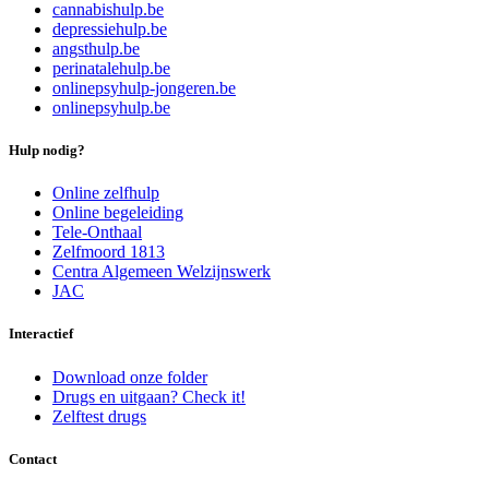
cannabishulp.be
depressiehulp.be
angsthulp.be
perinatalehulp.be
onlinepsyhulp-jongeren.be
onlinepsyhulp.be
Hulp nodig?
Online zelfhulp
Online begeleiding
Tele-Onthaal
Zelfmoord 1813
Centra Algemeen Welzijnswerk
JAC
Interactief
Download onze folder
Drugs en uitgaan? Check it!
Zelftest drugs
Contact