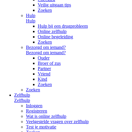
Veilig uitgaan tips
Zoeken
Hulp
Hulp
Hulp bij een drugprobleem
Online zelfhulp
Online begeleiding
Zoeken
Bezorgd om iemand?
Bezorgd om iemand?
Ouder
Broer of zus
Partner
Vriend
Kind
Zoeken
Zoeken
Zelfhulp
Zelfhulp
Inloggen
Registreren
Wat is online zelfhulp
Veelgestelde vragen over zelfhulp
Test je motivatie