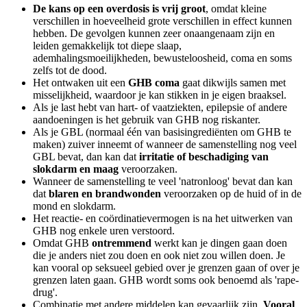
De kans op een overdosis is vrij groot
, omdat kleine
verschillen in hoeveelheid grote verschillen in effect kunnen
hebben. De gevolgen kunnen zeer onaangenaam zijn en
leiden gemakkelijk tot diepe slaap,
ademhalingsmoeilijkheden, bewusteloosheid, coma en soms
zelfs tot de dood.
Het ontwaken uit een
GHB coma
gaat dikwijls samen met
misselijkheid, waardoor je kan stikken in je eigen braaksel.
Als je last hebt van hart- of vaatziekten, epilepsie of andere
aandoeningen is het gebruik van GHB nog riskanter.
Als je GBL (normaal één van basisingrediënten om GHB te
maken) zuiver inneemt of wanneer de samenstelling nog veel
GBL bevat, dan kan dat
irritatie of beschadiging van
slokdarm en maag
veroorzaken.
Wanneer de samenstelling te veel 'natronloog' bevat dan kan
dat
blaren en brandwonden
veroorzaken op de huid of in de
mond en slokdarm.
Het reactie- en coördinatievermogen is na het uitwerken van
GHB nog enkele uren verstoord.
Omdat GHB
ontremmend
werkt kan je dingen gaan doen
die je anders niet zou doen en ook niet zou willen doen. Je
kan vooral op seksueel gebied over je grenzen gaan of over je
grenzen laten gaan. GHB wordt soms ook benoemd als 'rape-
drug'.
Combinatie met andere middelen kan gevaarlijk zijn.
Vooral