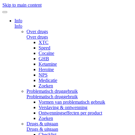
Skip to main content
Info
Info
Over drugs
Over drugs
XTC
Speed
Cocaïne
GHB
Ketamine
Heroïne
NPS
Medicatie
Zoeken
Problematisch druggebruik
Problematisch druggebruik
Vormen van problematisch gebruik
Verslaving & ontwenning
Ontwenningseffecten per product
Zoeken
Drugs & uitgaan
Drugs & uitgaan
Checklist