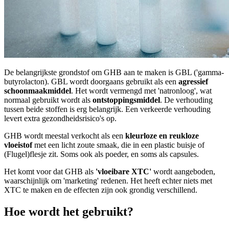
De belangrijkste grondstof om GHB aan te maken is GBL ('gamma-
butyrolacton). GBL wordt doorgaans gebruikt als een
agressief
schoonmaakmiddel
. Het wordt vermengd met 'natronloog', wat
normaal gebruikt wordt als
ontstoppingsmiddel
. De verhouding
tussen beide stoffen is erg belangrijk. Een verkeerde verhouding
levert extra gezondheidsrisico's op.
GHB wordt meestal verkocht als een
kleurloze en reukloze
vloeistof
met een licht zoute smaak, die in een plastic buisje of
(Flugel)flesje zit. Soms ook als poeder, en soms als capsules.
Het komt voor dat GHB als
'vloeibare XTC'
wordt aangeboden,
waarschijnlijk om 'marketing' redenen. Het heeft echter niets met
XTC te maken en de effecten zijn ook grondig verschillend.
Hoe wordt het gebruikt?