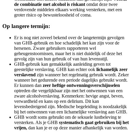
de combinatie met alcohol is riskant
omdat deze twee
verdovende middelen elkaars werking versterken, met een
groter risico op bewusteloosheid of coma.
Op langere termijn:
Er is nog niet zoveel bekend over de langetermijn gevolgen
van GHB-gebruik en hoe schadelijk het kan zijn voor de
hersenen. Zware gebruikers rapporteren wel
geheugenstoornissen, maar het is niet duidelijk of deze het
gevolg zijn van hun gebruik of van hun levensstijl.
GHB-gebruik kan gemakkelijk aanleiding geven tot
geestelijke verslaving. GHB kan echter ook
lichamelijk zeer
verslavend
zijn wanneer het regelmatig gebruik wordt. Zeker
wanneer het gedurende een periode dagelijks gebruikt wordt.
Er kunnen dan
zeer heftige ontwenningsverschijnselen
optreden die vergelijkbaar zijn met het ontwennen van een
zware alcoholverslaving. Kenmerken: hevige angst, beven,
verwardheid en kans op een delirium. Dit kan
levensbedreigend zijn.
Medische begeleiding is noodzakelijk
bij het ontwennen van een lichamelijke verslaving aan GHB.
GHB wordt soms gebruikt om de seksuele lustbeleving te
versterken. Als je GHB
systematisch gaat gebruiken bij het
vrijen,
dan kan je er op deze manier afhankelijk van worden.