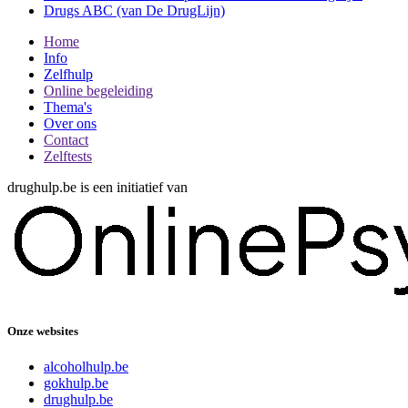
Drugs ABC (van De DrugLijn)
Home
Info
Zelfhulp
Online begeleiding
Thema's
Over ons
Contact
Zelftests
drughulp.be is een initiatief van
Onze websites
alcoholhulp.be
gokhulp.be
drughulp.be