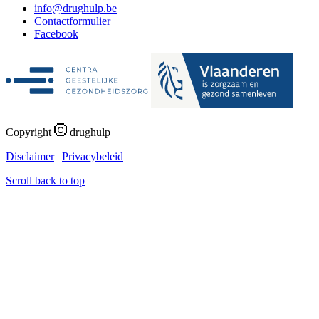
i
n
f
o
@
d
r
u
g
h
u
l
p
.
b
e
Contactformulier
Facebook
Copyright
drughulp
Disclaimer
|
Privacybeleid
Scroll back to top