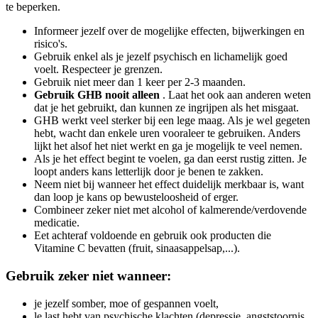
te beperken.
Informeer jezelf over de mogelijke effecten, bijwerkingen en
risico's.
Gebruik enkel als je jezelf psychisch en lichamelijk goed
voelt. Respecteer je grenzen.
Gebruik niet meer dan 1 keer per 2-3 maanden.
Gebruik GHB nooit alleen
. Laat het ook aan anderen weten
dat je het gebruikt, dan kunnen ze ingrijpen als het misgaat.
GHB werkt veel sterker bij een lege maag. Als je wel gegeten
hebt, wacht dan enkele uren vooraleer te gebruiken. Anders
lijkt het alsof het niet werkt en ga je mogelijk te veel nemen.
Als je het effect begint te voelen, ga dan eerst rustig zitten. Je
loopt anders kans letterlijk door je benen te zakken.
Neem niet bij wanneer het effect duidelijk merkbaar is, want
dan loop je kans op bewusteloosheid of erger.
Combineer zeker niet met alcohol of kalmerende/verdovende
medicatie.
Eet achteraf voldoende en gebruik ook producten die
Vitamine C bevatten (fruit, sinaasappelsap,...).
Gebruik zeker niet wanneer:
je jezelf somber, moe of gespannen voelt,
le last hebt van psychische klachten (depressie, angststoornis,