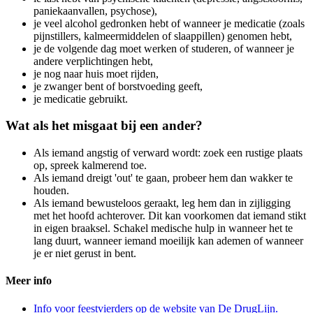
paniekaanvallen, psychose),
je veel alcohol gedronken hebt of wanneer je medicatie (zoals
pijnstillers, kalmeermiddelen of slaappillen) genomen hebt,
je de volgende dag moet werken of studeren, of wanneer je
andere verplichtingen hebt,
je nog naar huis moet rijden,
je zwanger bent of borstvoeding geeft,
je medicatie gebruikt.
Wat als het misgaat bij een ander?
Als iemand angstig of verward wordt: zoek een rustige plaats
op, spreek kalmerend toe.
Als iemand dreigt 'out' te gaan, probeer hem dan wakker te
houden.
Als iemand bewusteloos geraakt, leg hem dan in zijligging
met het hoofd achterover. Dit kan voorkomen dat iemand stikt
in eigen braaksel. Schakel medische hulp in wanneer het te
lang duurt, wanneer iemand moeilijk kan ademen of wanneer
je er niet gerust in bent.
Meer info
Info voor feestvierders op de website van De DrugLijn.