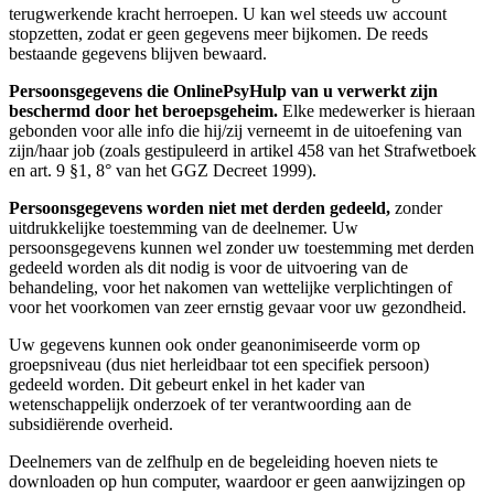
terugwerkende kracht herroepen. U kan wel steeds uw account
stopzetten, zodat er geen gegevens meer bijkomen. De reeds
bestaande gegevens blijven bewaard.
Persoonsgegevens die OnlinePsyHulp van u verwerkt zijn
beschermd door het beroepsgeheim.
Elke medewerker is hieraan
gebonden voor alle info die hij/zij verneemt in de uitoefening van
zijn/haar job (zoals gestipuleerd in artikel 458 van het Strafwetboek
en art. 9 §1, 8° van het GGZ Decreet 1999).
Persoonsgegevens worden niet met derden gedeeld,
zonder
uitdrukkelijke toestemming van de deelnemer. Uw
persoonsgegevens kunnen wel zonder uw toestemming met derden
gedeeld worden als dit nodig is voor de uitvoering van de
behandeling, voor het nakomen van wettelijke verplichtingen of
voor het voorkomen van zeer ernstig gevaar voor uw gezondheid.
Uw gegevens kunnen ook onder geanonimiseerde vorm op
groepsniveau (dus niet herleidbaar tot een specifiek persoon)
gedeeld worden. Dit gebeurt enkel in het kader van
wetenschappelijk onderzoek of ter verantwoording aan de
subsidiërende overheid.
Deelnemers van de zelfhulp en de begeleiding hoeven niets te
downloaden op hun computer, waardoor er geen aanwijzingen op