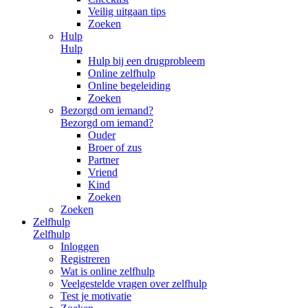
Veilig uitgaan tips
Zoeken
Hulp
Hulp
Hulp bij een drugprobleem
Online zelfhulp
Online begeleiding
Zoeken
Bezorgd om iemand?
Bezorgd om iemand?
Ouder
Broer of zus
Partner
Vriend
Kind
Zoeken
Zoeken
Zelfhulp
Zelfhulp
Inloggen
Registreren
Wat is online zelfhulp
Veelgestelde vragen over zelfhulp
Test je motivatie