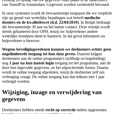
van TransIP in Amsterdam. Gegevens worden versleuteld bewaard.
In onze systemen wordt de bewaartermijn toegepast die we verplicht
zijn op grond van wettelijke bepalingen wat betreft
medische
dossiers
en de kwaliteitswet (d.d. 22/04/2019)
. In België bedraagt
die bewaartermijn 30 jaar na het laatste contact. Deze termijn wordt
steeds gehanteerd door OPH, tenzij uw hulpverlener andere
wettelijke termijnen dient te hanteren. In dat geval informeert uw
hulpverlener u hierover.
Wegens beveiligingsredenen kunnen we deelnemers echter geen
ongelimiteerde toegang tot hun data geven.
Daarom krijgen
deelnemers aan de online programma’s (zelfhulp en begeleiding)
nog
1 jaar na hun laatste login
toegang tot het programma, met de
door hen ingevulde gegevens, en het afgeschermde forum. Daarna
wordt de online toegang afgesloten, tenzij de deelnemer zelf om
verlenging vraagt. De online toegang kan dan telkens met 1 jaar
verlengd worden.
Wijziging, inzage en verwijdering van
gegevens
Deelnemers hebben steeds
recht op correctie
indien opgenomen