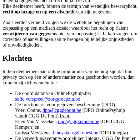
feitelijke gegevens niet correct blijken te zijn.
Elke deelnemer heeft, binnen de termijn van wettelijke bewaarplicht,
recht op inzage en op een afschrift
van zijn gegevens.
Zoals eerder vermeld volgen we de wettelijke bepalingen van
toepassing op een medisch dossier waardoor het recht op (laten)
verwijderen van gegevens
niet van toepassing is. U kan vragen om
correcties of aanvullingen aan te brengen bij feitelijke onjuistheden
of onvolledigheden.
Klachten
Indien deelnemers aan online programma van mening zijn dat hun
privacy toch op één of andere manier zou geschonden worden, dan
kunnen zij zich wenden tot:
De coördinator van OnlinePsyhulp.be:
s
o
f
i
e
.
v
e
r
s
p
r
e
e
t
@
z
o
r
g
g
r
o
e
p
z
i
n
.
b
e
De functionaris voor gegevensbescherming (DPO)
Yoeri Coune,
d
p
o
@
c
g
g
d
e
p
o
n
t
.
b
e
(DPO OnlinePsyhulp
vanuit CGG De Pont) i.s.m.
Ellen Van Vlasselaer,
d
p
o
@
c
g
g
k
e
m
p
e
n
.
b
e
(DPO CGG
Kempen) en
Larissa Meyskens,
l
.
m
e
y
s
k
e
n
s
@
k
o
h
e
s
i
.
b
e
(DPO Integra)
De verwerkingsverantwoordelijken Integra, CGG De Pont en