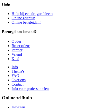
Hulp
Hulp bij een drugprobleem
Online zelfhulp
Online begeleiding
Bezorgd om iemand?
Ouder
Broer of zus
Partner
Vriend
Kind
Info
Thema's
FAQ
Over ons
Contact
Info voor professionelen
Online zelfhulp
Inloggen