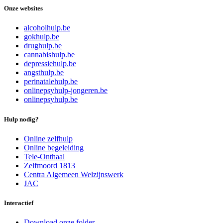
Onze websites
alcoholhulp.be
gokhulp.be
drughulp.be
cannabishulp.be
depressiehulp.be
angsthulp.be
perinatalehulp.be
onlinepsyhulp-jongeren.be
onlinepsyhulp.be
Hulp nodig?
Online zelfhulp
Online begeleiding
Tele-Onthaal
Zelfmoord 1813
Centra Algemeen Welzijnswerk
JAC
Interactief
Download onze folder