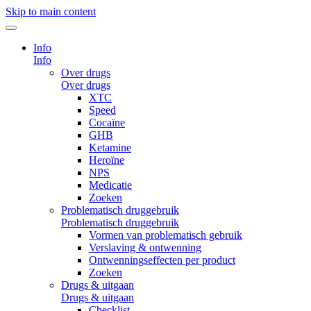
Skip to main content
Info
Info
Over drugs
Over drugs
XTC
Speed
Cocaïne
GHB
Ketamine
Heroïne
NPS
Medicatie
Zoeken
Problematisch druggebruik
Problematisch druggebruik
Vormen van problematisch gebruik
Verslaving & ontwenning
Ontwenningseffecten per product
Zoeken
Drugs & uitgaan
Drugs & uitgaan
Checklist