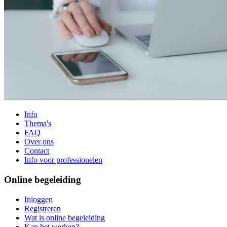
Info
Thema's
FAQ
Over ons
Contact
Info voor professionelen
Online begeleiding
Inloggen
Registreren
Wat is online begeleiding
Kan het werken?