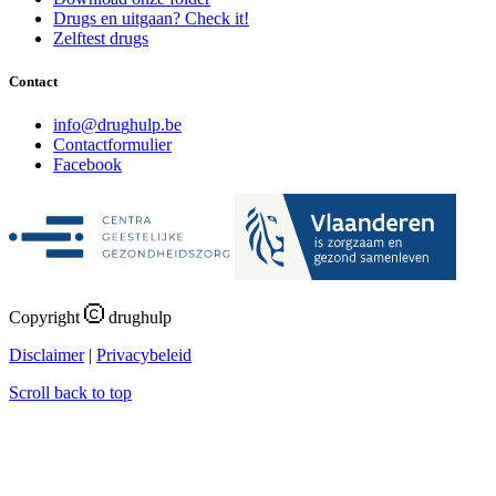
Drugs en uitgaan? Check it!
Zelftest drugs
Contact
i
n
f
o
@
d
r
u
g
h
u
l
p
.
b
e
Contactformulier
Facebook
Copyright
drughulp
Disclaimer
|
Privacybeleid
Scroll back to top