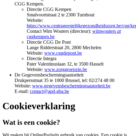
CGG Kempen.
Directie CGG Kempen
Smalvoortstraat 2 te 2300 Turnhout
Website:
https://www.centrageestelijkegezondheidszorg.be/cgg/k
Contact Wim Wouters (directeur):
wimwouters
at
cggkempen.be
Directie CGG De Pont
Lange Ridderstraat 20, 2800 Mechelen
Website:
www.cggdepont.be
Directie Integra
Pater Valentinuslaan 32, te 3500 Hasselt
Website:
www.zorggroepzin.be
De Gegevensbeschermingsautoriteit
Drukpersstraat 35 te 1000 Brussel, tel: 02/274 48 00
Website:
www.gegevensbeschermingsautoriteit.be
E-mail:
c
o
n
t
a
c
t
@
a
p
d
-
g
b
a
.
b
e
Cookieverklaring
Wat is een cookie?
Wij maken bij OnlinePsyhulp gebruik van cookies. Een cookie is