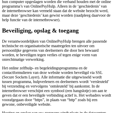
hun computer opgeslagen worden die verband houden met de online
programma’s van OnlinePsyHulp. Alleen in de ‘geschiedenis’ van
de internetbrowser kan vermeld staan dat de website bezocht werd,
maar deze ‘geschiedenis’ kan gewist worden (raadpleeg daarvoor de
help functie van de internetbrowser).
Beveiliging, opslag & toegang
De verantwoordelijken van OnlinePsyHulp brengen alle passende
technische en organisatorische maatregelen ten uitvoer om
persoonlijke gegevens van deelnemers die door hen bewaard
worden, te beveiligen tegen verlies of tegen enige vorm van
onrechtmatige verwerking.
Het online zelfhulp- en begeleidingsprogramma en de
contactformulieren van deze website worden beveiligd via SSL
(Secure Sockets Layer). Alle informatie die uitgewisseld wordt
tussen programma, hulpverleners en deelnemers wordt ‘versleuteld’
bij verzending en vervolgens ‘ontsleuteld’ bij aankomst. In de
internetbrowser verschijnt een symbool (een hangslotje) om aan te
geven dat er een beveiligde verbinding actief is. Het webadres wordt
voorafgegaan door “https”, in plaats van “http” zoals bij een
gewone, onbeveiligde website.
Hosting en opslag van uw gegevens vindt plaats in de datacenters