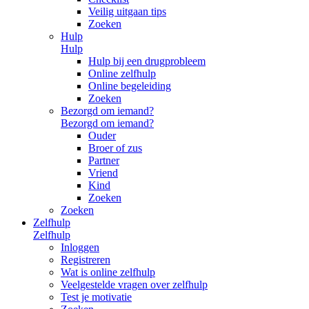
Veilig uitgaan tips
Zoeken
Hulp
Hulp
Hulp bij een drugprobleem
Online zelfhulp
Online begeleiding
Zoeken
Bezorgd om iemand?
Bezorgd om iemand?
Ouder
Broer of zus
Partner
Vriend
Kind
Zoeken
Zoeken
Zelfhulp
Zelfhulp
Inloggen
Registreren
Wat is online zelfhulp
Veelgestelde vragen over zelfhulp
Test je motivatie