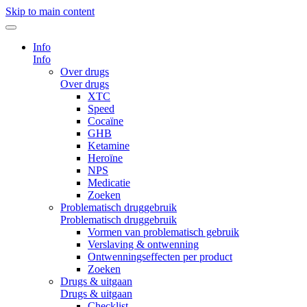
Skip to main content
Info
Info
Over drugs
Over drugs
XTC
Speed
Cocaïne
GHB
Ketamine
Heroïne
NPS
Medicatie
Zoeken
Problematisch druggebruik
Problematisch druggebruik
Vormen van problematisch gebruik
Verslaving & ontwenning
Ontwenningseffecten per product
Zoeken
Drugs & uitgaan
Drugs & uitgaan
Checklist