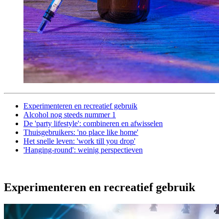
Experimenteren en recreatief gebruik
Alcohol nog steeds nummer 1
De 'party lifestyle': combineren en afwisselen
Thuisgebruikers: 'no place like home'
Het snelle leven: 'work till you drop'
'Hanging-round': weinig perspectieven
Experimenteren en recreatief gebruik