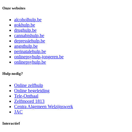
Onze websites
alcoholhulp.be
gokhulp.be
drughulp.be
cannabishulp.be
depressiehulp.be
angsthulp.be
perinatalehulp.be
onlinepsyhulp-jongeren.be
onlinepsyhulp.be
Hulp nodig?
Online zelfhulp
Online begeleiding
Tele-Onthaal
Zelfmoord 1813
Centra Algemeen Welzijnswerk
JAC
Interactief