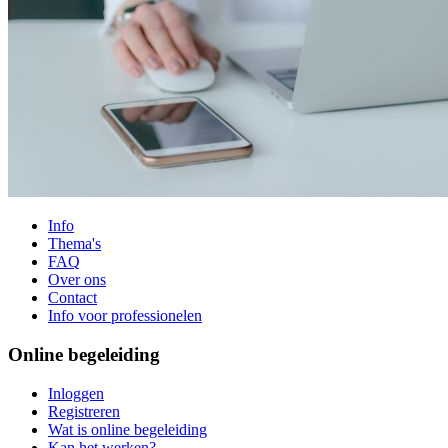
Info
Thema's
FAQ
Over ons
Contact
Info voor professionelen
Online begeleiding
Inloggen
Registreren
Wat is online begeleiding
Kan het werken?