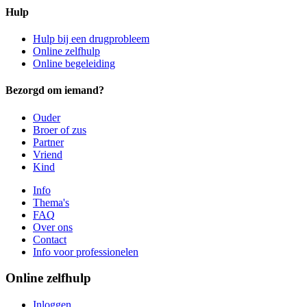
Hulp
Hulp bij een drugprobleem
Online zelfhulp
Online begeleiding
Bezorgd om iemand?
Ouder
Broer of zus
Partner
Vriend
Kind
Info
Thema's
FAQ
Over ons
Contact
Info voor professionelen
Online zelfhulp
Inloggen