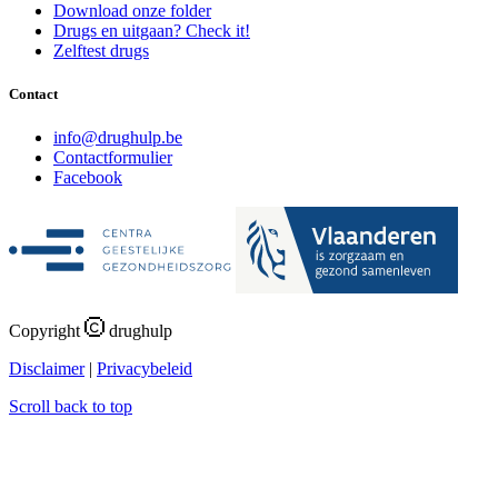
Download onze folder
Drugs en uitgaan? Check it!
Zelftest drugs
Contact
i
n
f
o
@
d
r
u
g
h
u
l
p
.
b
e
Contactformulier
Facebook
Copyright
drughulp
Disclaimer
|
Privacybeleid
Scroll back to top