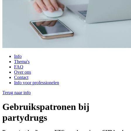
Info
Thema's
FAQ
Over ons
Contact
Info voor professionelen
Terug naar info
Gebruikspatronen bij
partydrugs