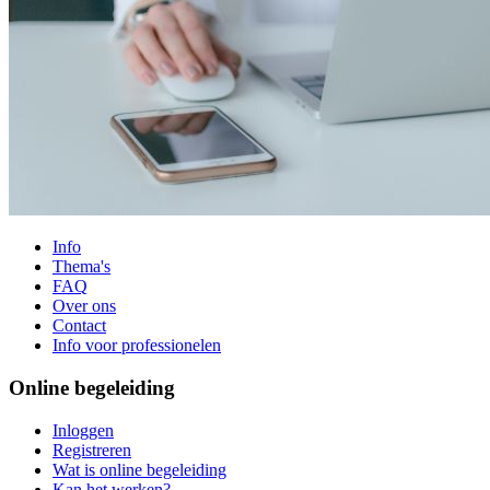
Info
Thema's
FAQ
Over ons
Contact
Info voor professionelen
Online begeleiding
Inloggen
Registreren
Wat is online begeleiding
Kan het werken?