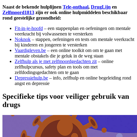
Naast de bekende hulplijnen
Tele-onthaal
,
DrugLijn
en
Zelfmoord1813
zijn er ook online hulpmiddelen beschikbaar
rond geestelijke gezondheid:
Fit-in-je-hoofd
– een stappenplan en oefeningen om mentale
veerkracht bij volwassenen te versterken
Noknok
– stappen, oefeningen en tests om mentale veerkracht
bij kinderen en jongeren te versterken
Vaardigleven.be
– een online toolkit om om te gaan met
mentale obstakels die je geluk in de weg staan
Zelfhulp als je met zelfmoordgedachten zit
– online
zelfhulpcursus, safety plan en tools om met
zelfdodingsgedachten om te gaan
Depressiehulp.be
– info, zelfhulp en online begeleiding rond
angst en depressie
Specifieke tips voor veiliger gebruik van
drugs