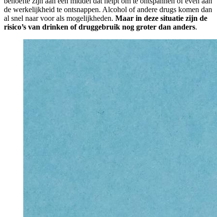
behoefte zijn aan een middel dat helpt om te ontspannen of even aan
de werkelijkheid te ontsnappen. Alcohol of andere drugs komen dan
al snel naar voor als mogelijkheden.
Maar in deze situatie zijn de
risico’s van drinken of druggebruik nog groter dan anders
.