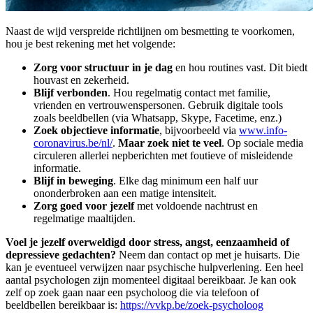
Naast de wijd verspreide richtlijnen om besmetting te voorkomen,
hou je best rekening met het volgende:
Zorg voor structuur in je dag
en hou routines vast. Dit biedt
houvast en zekerheid.
Blijf verbonden
. Hou regelmatig contact met familie,
vrienden en vertrouwenspersonen. Gebruik digitale tools
zoals beeldbellen (via Whatsapp, Skype, Facetime, enz.)
Zoek objectieve informatie
, bijvoorbeeld via
www.info-
coronavirus.be/nl/
.
Maar zoek niet te veel
. Op sociale media
circuleren allerlei nepberichten met foutieve of misleidende
informatie.
Blijf in beweging
. Elke dag minimum een half uur
ononderbroken aan een matige intensiteit.
Zorg goed voor jezelf
met voldoende nachtrust en
regelmatige maaltijden.
Voel je jezelf overweldigd door stress, angst, eenzaamheid of
depressieve gedachten?
Neem dan contact op met je huisarts. Die
kan je eventueel verwijzen naar psychische hulpverlening. Een heel
aantal psychologen zijn momenteel digitaal bereikbaar. Je kan ook
zelf op zoek gaan naar een psycholoog die via telefoon of
beeldbellen bereikbaar is:
https://vvkp.be/zoek-psycholoog