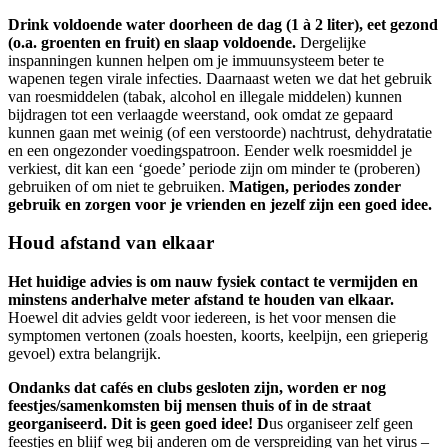
Drink voldoende water doorheen de dag (1 à 2 liter), eet gezond
(o.a. groenten en fruit) en slaap voldoende.
Dergelijke
inspanningen kunnen helpen om je immuunsysteem beter te
wapenen tegen virale infecties. Daarnaast weten we dat het gebruik
van roesmiddelen (tabak, alcohol en illegale middelen) kunnen
bijdragen tot een verlaagde weerstand, ook omdat ze gepaard
kunnen gaan met weinig (of een verstoorde) nachtrust, dehydratatie
en een ongezonder voedingspatroon. Eender welk roesmiddel je
verkiest, dit kan een ‘goede’ periode zijn om minder te (proberen)
gebruiken of om niet te gebruiken.
Matigen, periodes zonder
gebruik en zorgen voor je vrienden en jezelf zijn een goed idee.
Houd afstand van elkaar
Het huidige advies is om nauw fysiek contact te vermijden en
minstens anderhalve meter afstand te houden van elkaar.
Hoewel dit advies geldt voor iedereen, is het voor mensen die
symptomen vertonen (zoals hoesten, koorts, keelpijn, een grieperig
gevoel) extra belangrijk.
Ondanks dat cafés en clubs gesloten zijn, worden er nog
feestjes/samenkomsten bij mensen thuis of in de straat
georganiseerd. Dit is geen goed idee! D
us organiseer zelf geen
feestjes en blijf weg bij anderen om de verspreiding van het virus –