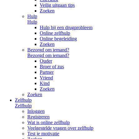
Veilig uitgaan tips
Zoeken
Hulp
Hulp
Hulp bij een drugprobleem
Online zelfhulp
Online begeleiding
Zoeken
Bezorgd om iemand?
Bezorgd om iemand?
Ouder
Broer of zus
Partner
Vriend
Kind
Zoeken
Zoeken
Zelfhulp
Zelfhulp
Inloggen
Registreren
Wat is online zelfhulp
Veelgestelde vragen over zelfhulp
Test je motivatie