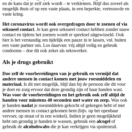
en de kans dat je zelf ziek wordt – te verkleinen. Blijf dus zoveel als
mogelijk thuis of op een vaste plaats, in een beperkte, vertrouwde en
vaste kring.
Het coronavirus wordt ook overgedragen door te zoenen of via
seksueel contact
. Je kan geen seksueel contact hebben zonder nauw
contact en tijdens het zoenen wordt er speeksel uitgewisseld. Ook
hier is het verstandig om tijdelijk een pauze in te lassen, vnl. buiten
een vaste partner om. Los daarvan: vrij altijd veilig en gebruik
condooms – doe dit ook zeker als sekswerker.
Als je drugs gebruikt
Doe zelf de voorbereidingen van je gebruik en vermijd dat
andere mensen in contact komen met jouw roesmiddelen en
materiaal.
Is dit niet mogelijk, blijf dan bij de persoon die dit voor
je doet en zorg ervoor dat deze grondig zijn of haar handen wast.
Was voor de voorbereidingen en het gebruik ook zelf altijd de
handen voor minstens 40 seconden met water en zeep.
Was ook
je handen
nadat
je roesmiddelen gekocht of gekregen hebt of met
andere mensen in contact gekomen bent (bijv. op het openbaar
vervoer, op straat of in een winkel). Indien je geen mogelijkheid
hebt om grondig je handen te wassen, gebruik een
alcogel
of
gebruik de
alcoholswabs
die je kan verkrijgen via spuitenruil.