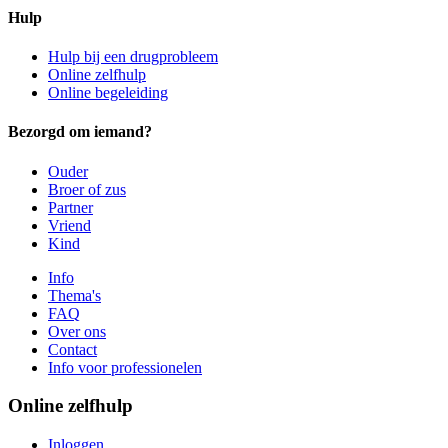
Hulp
Hulp bij een drugprobleem
Online zelfhulp
Online begeleiding
Bezorgd om iemand?
Ouder
Broer of zus
Partner
Vriend
Kind
Info
Thema's
FAQ
Over ons
Contact
Info voor professionelen
Online zelfhulp
Inloggen