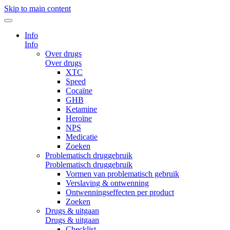
Skip to main content
Info
Info
Over drugs
Over drugs
XTC
Speed
Cocaïne
GHB
Ketamine
Heroïne
NPS
Medicatie
Zoeken
Problematisch druggebruik
Problematisch druggebruik
Vormen van problematisch gebruik
Verslaving & ontwenning
Ontwenningseffecten per product
Zoeken
Drugs & uitgaan
Drugs & uitgaan
Checklist