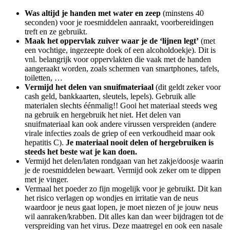
Was altijd je handen met water en zeep
(minstens 40
seconden) voor je roesmiddelen aanraakt, voorbereidingen
treft en ze gebruikt.
Maak het oppervlak zuiver waar je de ‘lijnen legt’
(met
een vochtige, ingezeepte doek of een alcoholdoekje). Dit is
vnl. belangrijk voor oppervlakten die vaak met de handen
aangeraakt worden, zoals schermen van smartphones, tafels,
toiletten, …
Vermijd het delen van snuifmateriaal
(dit geldt zeker voor
cash geld, bankkaarten, sleutels, lepels). Gebruik alle
materialen slechts éénmalig!! Gooi het materiaal steeds weg
na gebruik en hergebruik het niet. Het delen van
snuifmateriaal kan ook andere virussen verspreiden (andere
virale infecties zoals de griep of een verkoudheid maar ook
hepatitis C).
Je materiaal nooit delen of hergebruiken is
steeds het beste wat je kan doen.
Vermijd het delen/laten rondgaan van het zakje/doosje waarin
je de roesmiddelen bewaart. Vermijd ook zeker om te dippen
met je vinger.
Vermaal het poeder zo fijn mogelijk voor je gebruikt. Dit kan
het risico verlagen op wondjes en irritatie van de neus
waardoor je neus gaat lopen, je moet niezen of je jouw neus
wil aanraken/krabben. Dit alles kan dan weer bijdragen tot de
verspreiding van het virus. Deze maatregel en ook een nasale